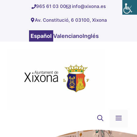
Saltar
965 61 03 00
info@xixona.es
al
Av. Constitució, 6 03100, Xixona
contenido
Español
Valenciano
Inglés
Men