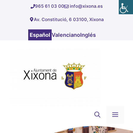
Saltar
965 61 03 00
info@xixona.es
al
Av. Constitució, 6 03100, Xixona
contenido
Español
Valenciano
Inglés
Men