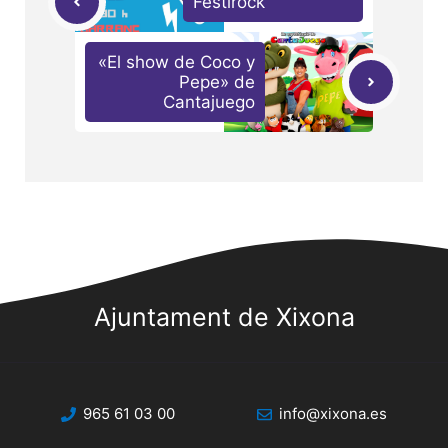
Festirock
«El show de Coco y
Pepe» de
Cantajuego
Ajuntament de Xixona
965 61 03 00
info@xixona.es