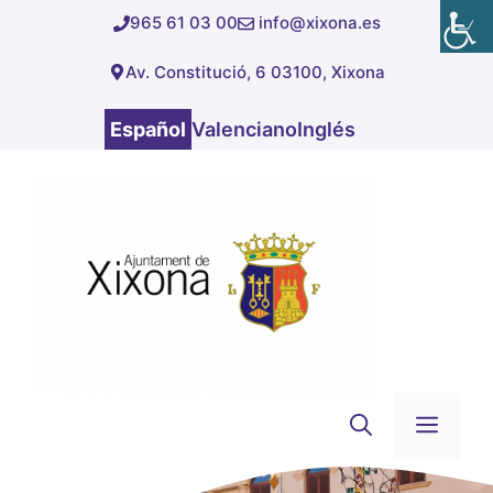
Saltar
965 61 03 00
info@xixona.es
al
Av. Constitució, 6 03100, Xixona
contenido
Español
Valenciano
Inglés
Men