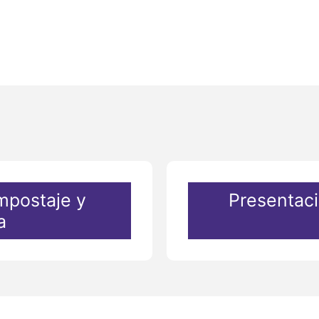
mpostaje y
Presentaci
a