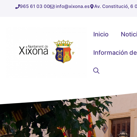
Saltar
965 61 03 00
info@xixona.es
Av. Constitució, 6
al
contenido
Inicio
Notic
Información de