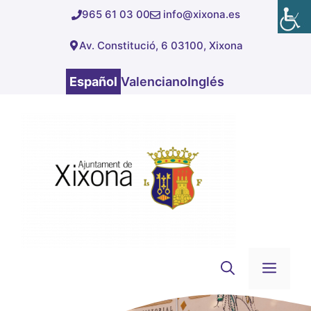
Saltar
965 61 03 00
info@xixona.es
al
Av. Constitució, 6 03100, Xixona
contenido
Español
Valenciano
Inglés
Men