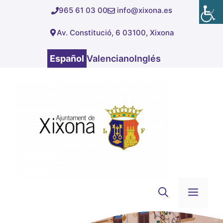
Saltar
965 61 03 00
info@xixona.es
al
Av. Constitució, 6 03100, Xixona
contenido
Español
Valenciano
Inglés
Men