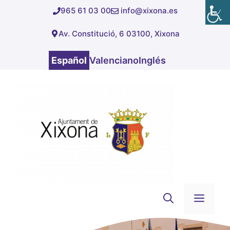
Saltar
965 61 03 00
info@xixona.es
al
Av. Constitució, 6 03100, Xixona
contenido
Español
Valenciano
Inglés
Men