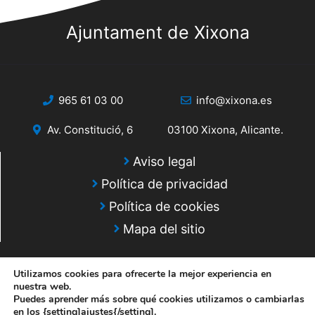
Ajuntament de Xixona
965 61 03 00
info@xixona.es
Av. Constitució, 6
03100 Xixona, Alicante.
Aviso legal
Política de privacidad
Política de cookies
Mapa del sitio
Utilizamos cookies para ofrecerte la mejor experiencia en
nuestra web.
Puedes aprender más sobre qué cookies utilizamos o cambiarlas
en los {setting]ajustes{/setting].
© 2025 Web desarrollada por el Servicio de Informática de Diputación