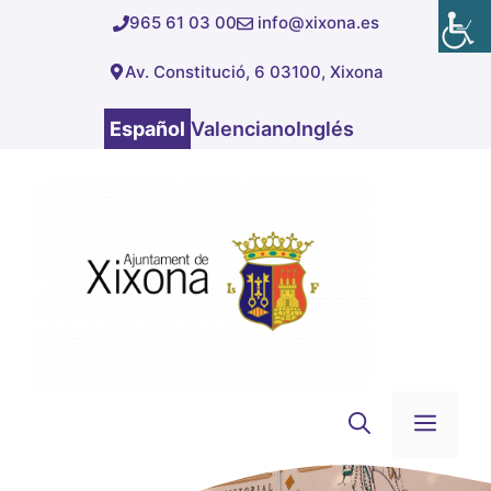
Saltar
965 61 03 00
info@xixona.es
al
Av. Constitució, 6 03100, Xixona
contenido
Español
Valenciano
Inglés
Men