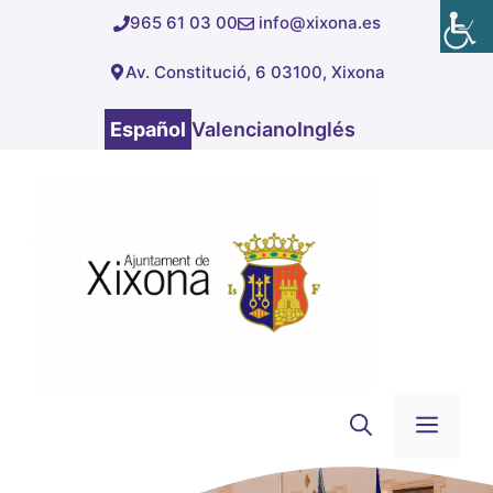
Saltar
965 61 03 00
info@xixona.es
al
Av. Constitució, 6 03100, Xixona
contenido
Español
Valenciano
Inglés
Men