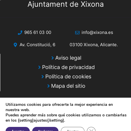
Ajuntament de Xixona
965 61 03 00
info@xixona.es
Av. Constitució, 6
03100 Xixona, Alicante.
Aviso legal
Política de privacidad
Política de cookies
Mapa del sitio
Utilizamos cookies para ofrecerte la mejor experiencia en
nuestra web.
Puedes aprender más sobre qué cookies utilizamos o cambiarlas
en los {setting]ajustes{/setting].
© 2025 Web desarrollada por el Servicio de Informática de Diputación
de Alicante
Cerrar el banner de 