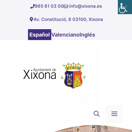
Saltar
965 61 03 00
info@xixona.es
al
Av. Constitució, 6 03100, Xixona
contenido
Español
Valenciano
Inglés
Men