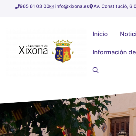
Saltar
965 61 03 00
info@xixona.es
Av. Constitució, 6
al
contenido
Inicio
Notic
Información de