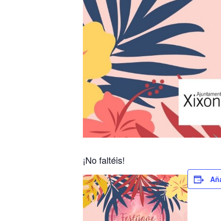
¡No faltéis!
Aña