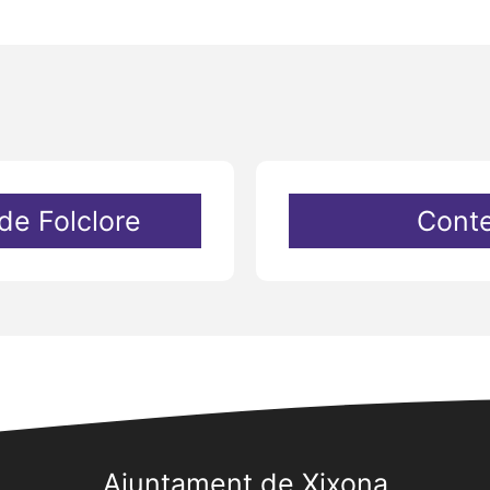
de Folclore
Conte
Ajuntament de Xixona