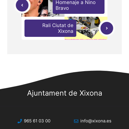
Homenaje a Nino
Bravo
Rali Ciutat de
Xixona
Ajuntament de Xixona
965 61 03 00
info@xixona.es