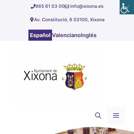
Saltar
965 61 03 00
info@xixona.es
al
Av. Constitució, 6 03100, Xixona
contenido
Español
Valenciano
Inglés
Men