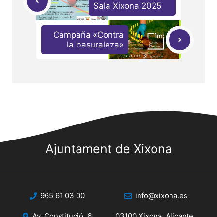
Sala Xixona 2025
Campaña «Contra
la basuraleza»
Ajuntament de Xixona
965 61 03 00
info@xixona.es
Av. Constitució, 6
03100 Xixona, Alicante.