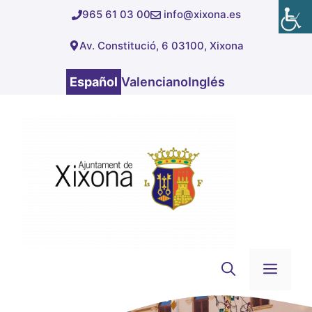
Saltar
965 61 03 00
info@xixona.es
al
Av. Constitució, 6 03100, Xixona
contenido
Español
Valenciano
Inglés
Men