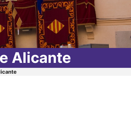
e Alicante
licante