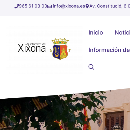
Saltar
965 61 03 00
info@xixona.es
Av. Constitució, 6
al
contenido
Inicio
Notic
Información de