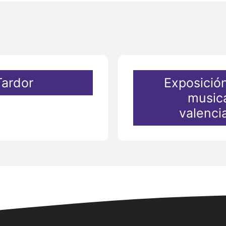
Tardor
Exposició
musica
valenci