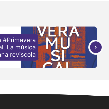
n #Primavera
l. La música
ana reviscola