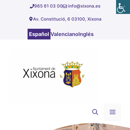
Saltar
965 61 03 00
info@xixona.es
al
Av. Constitució, 6 03100, Xixona
contenido
Español
Valenciano
Inglés
Men