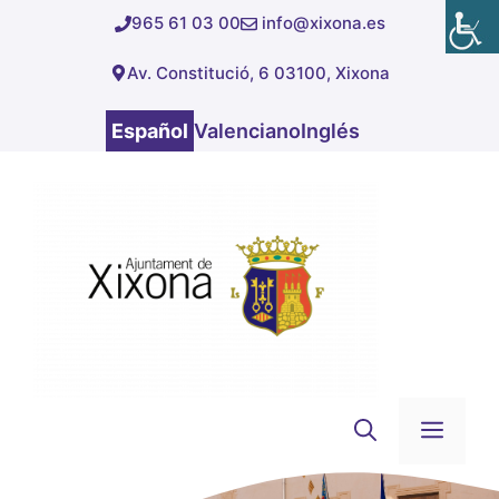
Saltar
965 61 03 00
info@xixona.es
al
Av. Constitució, 6 03100, Xixona
contenido
Español
Valenciano
Inglés
Men