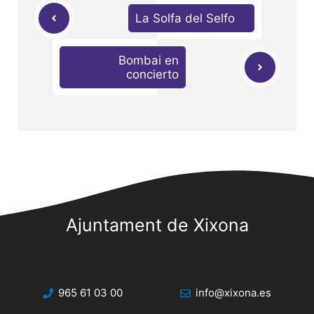
La Solfa del Selfo
Bombai en
concierto
Ajuntament de Xixona
965 61 03 00
info@xixona.es