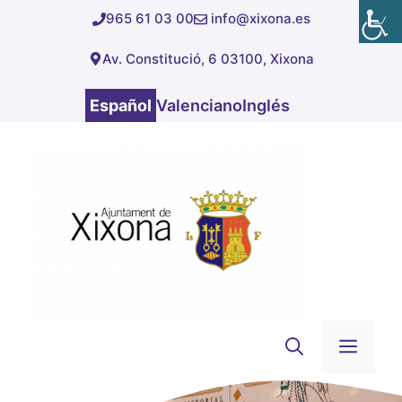
Saltar
965 61 03 00
info@xixona.es
al
Av. Constitució, 6 03100, Xixona
contenido
Español
Valenciano
Inglés
Men