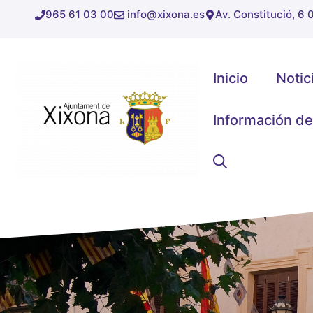
Saltar
965 61 03 00
info@xixona.es
Av. Constitució, 6
al
contenido
Inicio
Notic
Información de