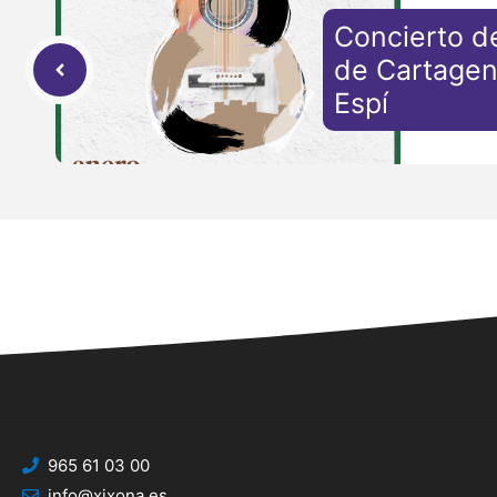
Concierto d
de Cartagen
Espí
965 61 03 00
info@xixona.es