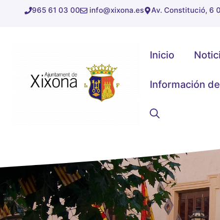
Saltar
965 61 03 00
info@xixona.es
Av. Constitució, 6
al
contenido
Inicio
Notic
Información de