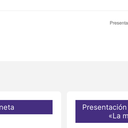
Presenta
aneta
Presentación 
«La m