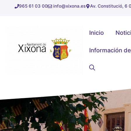
Saltar
965 61 03 00
info@xixona.es
Av. Constitució, 6
al
contenido
Inicio
Notic
Información de