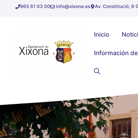
Saltar
965 61 03 00
info@xixona.es
Av. Constitució, 6
al
contenido
Inicio
Notic
Información de