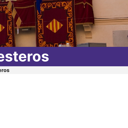
esteros
eros