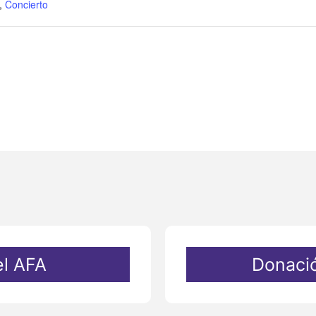
,
Concierto
el AFA
Donaci