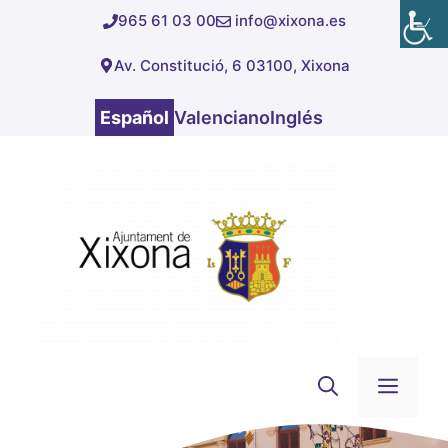
Saltar
965 61 03 00
info@xixona.es
al
Av. Constitució, 6 03100, Xixona
contenido
Español
Valenciano
Inglés
Men