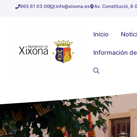
Saltar
965 61 03 00
info@xixona.es
Av. Constitució, 6
al
contenido
Inicio
Notic
Información de