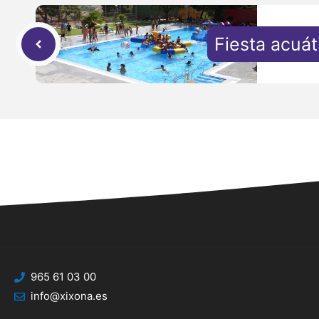
Fiesta acuát
965 61 03 00
info@xixona.es