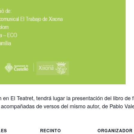
h en El Teatret, tendrá lugar la presentación del libro de 
n acompañadas de versos del mismo autor, de Pablo Val
LES
RECINTO
ORGANIZADOR