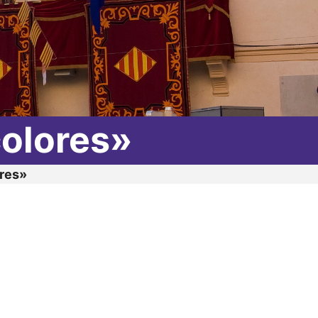
colores»
res»