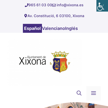
Saltar
965 61 03 00
info@xixona.es
al
Av. Constitució, 6 03100, Xixona
contenido
Español
Valenciano
Inglés
Men