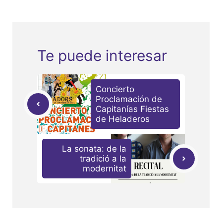
Te puede interesar
Concierto
Proclamación de
Capitanías Fiestas
de Heladeros
La sonata: de la
tradició a la
modernitat