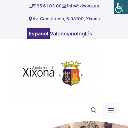
Saltar
965 61 03 00
info@xixona.es
al
Av. Constitució, 6 03100, Xixona
contenido
Español
Valenciano
Inglés
Men