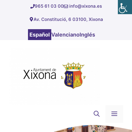
Saltar
965 61 03 00
info@xixona.es
al
Av. Constitució, 6 03100, Xixona
contenido
Español
Valenciano
Inglés
Men