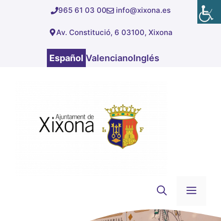
Saltar
965 61 03 00
info@xixona.es
al
Av. Constitució, 6 03100, Xixona
contenido
Español
Valenciano
Inglés
Men