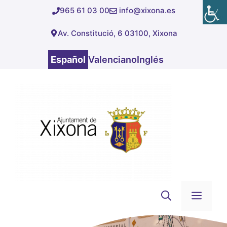
Saltar
965 61 03 00
info@xixona.es
al
Av. Constitució, 6 03100, Xixona
contenido
Español
Valenciano
Inglés
Men