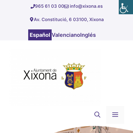
Saltar
965 61 03 00
info@xixona.es
al
Av. Constitució, 6 03100, Xixona
contenido
Español
Valenciano
Inglés
Men