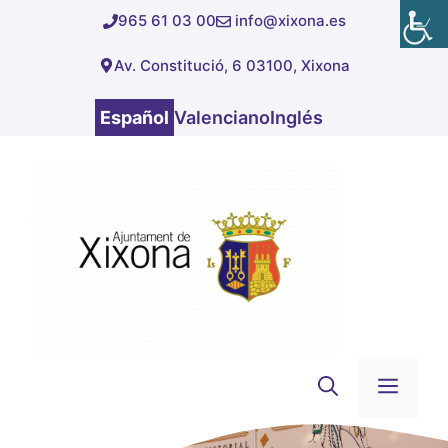
Saltar
965 61 03 00
info@xixona.es
al
Av. Constitució, 6 03100, Xixona
contenido
Español
Valenciano
Inglés
Men