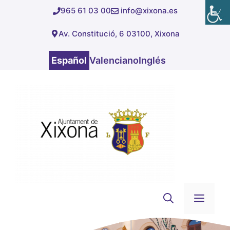
Saltar
965 61 03 00
info@xixona.es
al
Av. Constitució, 6 03100, Xixona
contenido
Español
Valenciano
Inglés
Men