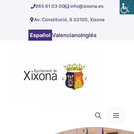
Saltar
965 61 03 00
info@xixona.es
al
Av. Constitució, 6 03100, Xixona
contenido
Español
Valenciano
Inglés
Men