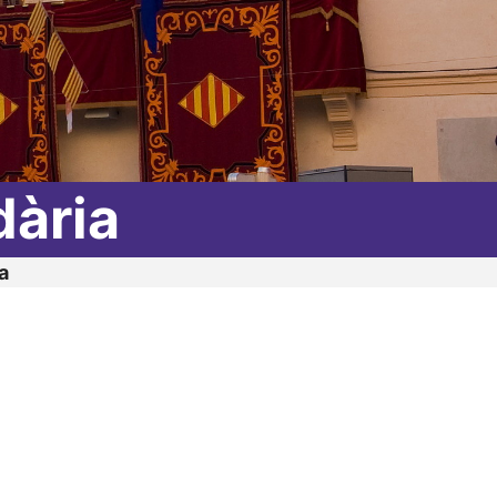
dària
a