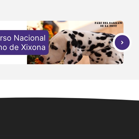
rso Nacional
no de Xixona