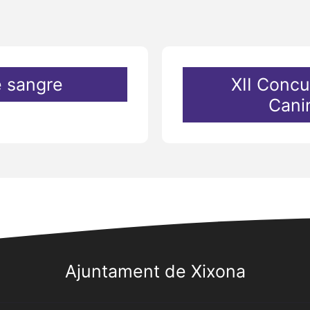
 sangre
XII Concu
Cani
Ajuntament de Xixona