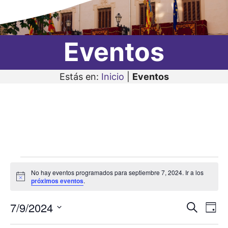
Eventos
Estás en:
Inicio
|
Eventos
Eventos
No hay eventos programados para septiembre 7, 2024. Ir a los
en
A
próximos eventos
.
v
i
septiembre
7/9/2024
N
N
s
B
D
o
7,
u
a
S
í
a
s