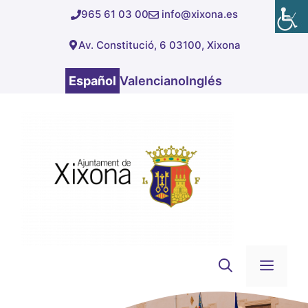
Saltar
965 61 03 00
info@xixona.es
al
Av. Constitució, 6 03100, Xixona
contenido
Español
Valenciano
Inglés
Men