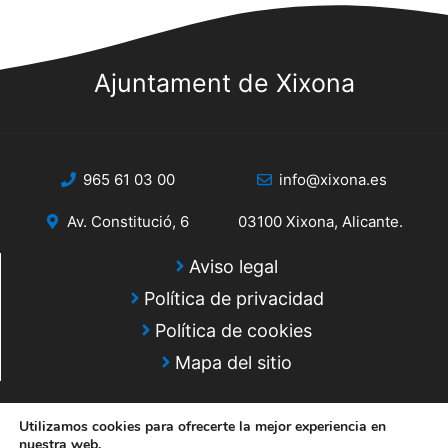
s
s
q
d
e
Ajuntament de Xixona
u
E
e
v
d
e
965 61 03 00
info@xixona.es
a
n
Av. Constitució, 6
03100 Xixona, Alicante.
y
t
o
v
Aviso legal
Política de privacidad
i
Política de cookies
s
Mapa del sitio
t
a
Utilizamos cookies para ofrecerte la mejor experiencia en
nuestra web.