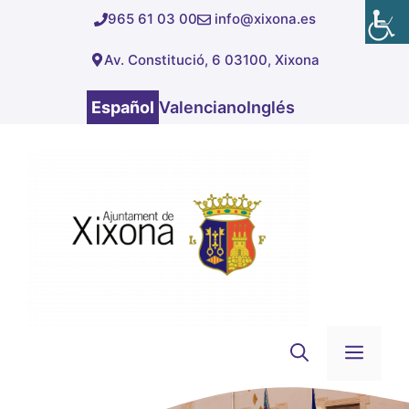
Saltar
965 61 03 00
info@xixona.es
al
Av. Constitució, 6 03100, Xixona
contenido
Español
Valenciano
Inglés
Men