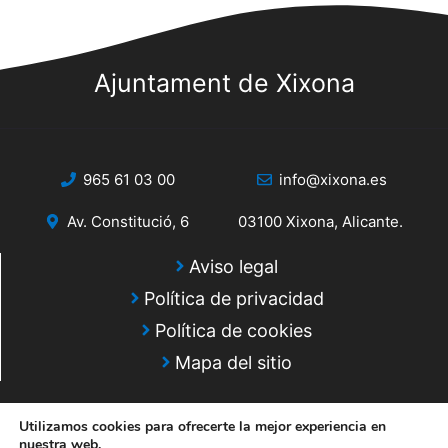
s
s
q
d
e
Ajuntament de Xixona
u
E
e
v
d
e
965 61 03 00
info@xixona.es
a
n
Av. Constitució, 6
03100 Xixona, Alicante.
y
t
o
v
Aviso legal
Política de privacidad
i
Política de cookies
s
Mapa del sitio
t
a
Utilizamos cookies para ofrecerte la mejor experiencia en
nuestra web.