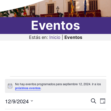
Eventos
Estás en:
Inicio
|
Eventos
Eventos
No hay eventos programados para septiembre 12, 2024. Ir a los
en
A
próximos eventos
.
v
i
septiembre
12/9/2024
N
N
s
B
D
o
12,
u
a
S
í
a
s