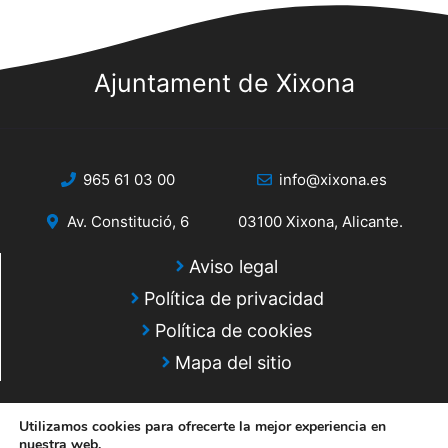
s
s
q
d
e
Ajuntament de Xixona
u
E
e
v
d
e
965 61 03 00
info@xixona.es
a
n
Av. Constitució, 6
03100 Xixona, Alicante.
y
t
o
v
Aviso legal
Política de privacidad
i
Política de cookies
s
Mapa del sitio
t
a
Utilizamos cookies para ofrecerte la mejor experiencia en
nuestra web.