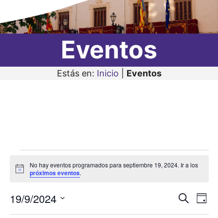
Eventos
Estás en:
Inicio
|
Eventos
Eventos
No hay eventos programados para septiembre 19, 2024. Ir a los
en
A
próximos eventos
.
v
i
septiembre
19/9/2024
N
N
s
B
D
o
19,
u
a
S
í
a
s