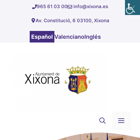
Saltar
965 61 03 00
info@xixona.es
al
Av. Constitució, 6 03100, Xixona
contenido
Español
Valenciano
Inglés
Men