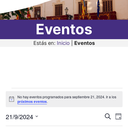
Eventos
Estás en:
Inicio
|
Eventos
Eventos
No hay eventos programados para septiembre 21, 2024. Ir a los
en
A
próximos eventos
.
v
i
septiembre
21/9/2024
N
N
s
B
D
o
21,
u
a
S
í
a
s