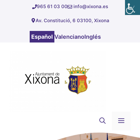
Saltar
965 61 03 00
info@xixona.es
al
Av. Constitució, 6 03100, Xixona
contenido
Español
Valenciano
Inglés
Men