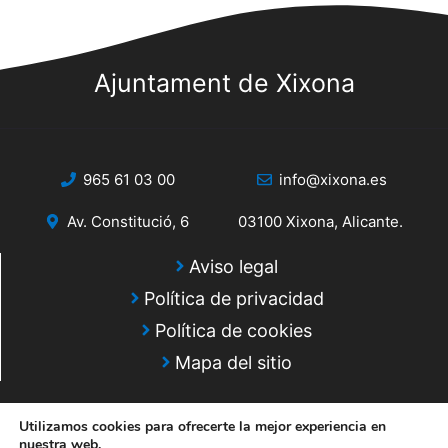
s
s
q
d
e
Ajuntament de Xixona
u
E
e
v
d
e
965 61 03 00
info@xixona.es
a
n
Av. Constitució, 6
03100 Xixona, Alicante.
y
t
o
v
Aviso legal
Política de privacidad
i
Política de cookies
s
Mapa del sitio
t
a
Utilizamos cookies para ofrecerte la mejor experiencia en
nuestra web.