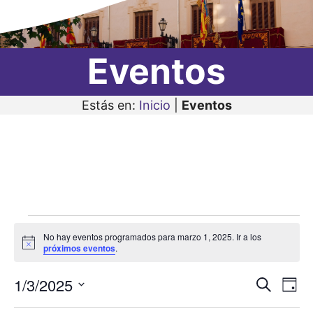
Eventos
Estás en:
Inicio
|
Eventos
Eventos
No hay eventos programados para marzo 1, 2025. Ir a los
en
A
próximos eventos
.
v
i
marzo
1/3/2025
N
N
s
B
D
o
1,
u
a
S
í
a
s