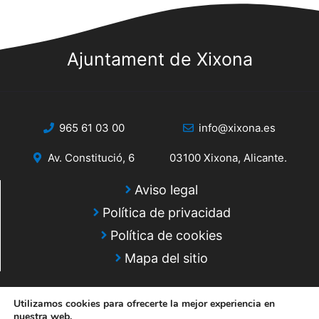
s
s
q
d
e
Ajuntament de Xixona
u
E
e
v
d
e
965 61 03 00
info@xixona.es
a
n
Av. Constitució, 6
03100 Xixona, Alicante.
y
t
o
v
Aviso legal
Política de privacidad
i
Política de cookies
s
Mapa del sitio
t
a
Utilizamos cookies para ofrecerte la mejor experiencia en
nuestra web.