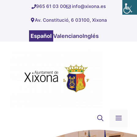
Saltar
965 61 03 00
info@xixona.es
al
Av. Constitució, 6 03100, Xixona
contenido
Español
Valenciano
Inglés
Men