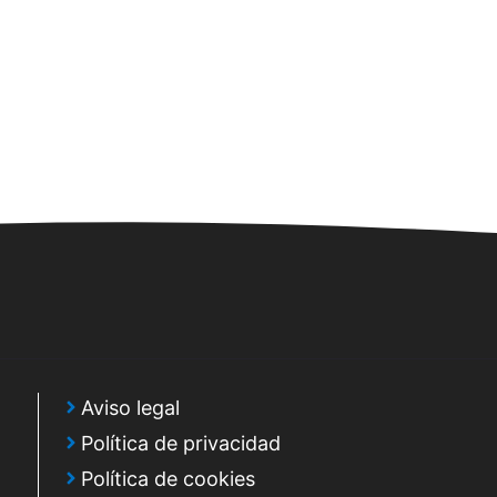
t
a
s
d
e
E
v
e
n
t
o
Aviso legal
Política de privacidad
Política de cookies