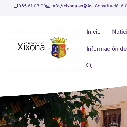
Saltar
965 61 03 00
info@xixona.es
Av. Constitució, 6
al
contenido
Inicio
Notic
Información de