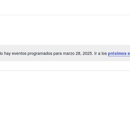
o hay eventos programados para marzo 28, 2025. Ir a los
próximos 
A
v
i
s
o