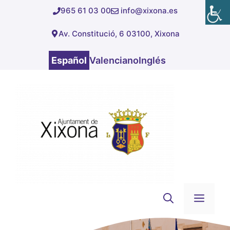
Saltar
965 61 03 00
info@xixona.es
al
Av. Constitució, 6 03100, Xixona
contenido
Español
Valenciano
Inglés
Men