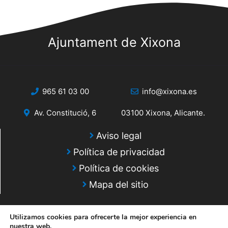
s
s
q
d
e
Ajuntament de Xixona
u
E
e
v
d
e
965 61 03 00
info@xixona.es
a
n
Av. Constitució, 6
03100 Xixona, Alicante.
y
t
o
v
Aviso legal
Política de privacidad
i
Política de cookies
s
Mapa del sitio
t
a
Utilizamos cookies para ofrecerte la mejor experiencia en
nuestra web.