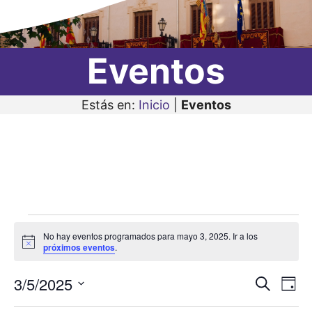
Eventos
Estás en:
Inicio
|
Eventos
Eventos
No hay eventos programados para mayo 3, 2025. Ir a los
en
A
próximos eventos
.
v
i
mayo
3/5/2025
N
N
s
B
D
o
3,
u
a
S
í
a
s