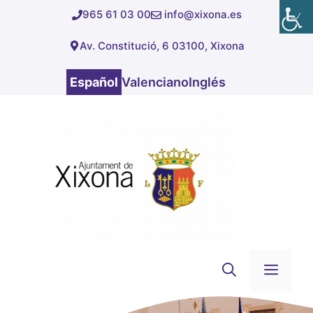
Saltar
965 61 03 00
info@xixona.es
al
Av. Constitució, 6 03100, Xixona
contenido
Español
Valenciano
Inglés
Men