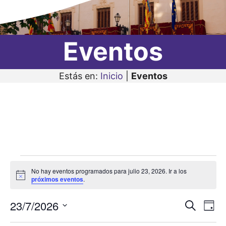
Eventos
Estás en:
Inicio
|
Eventos
Eventos
No hay eventos programados para julio 23, 2026. Ir a los
en
A
próximos eventos
.
v
i
julio
23/7/2026
N
N
s
B
D
o
23,
u
a
S
í
a
s