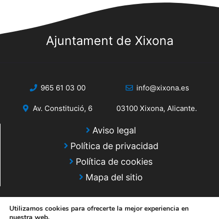
s
s
q
d
e
Ajuntament de Xixona
u
E
e
v
d
e
965 61 03 00
info@xixona.es
a
n
Av. Constitució, 6
03100 Xixona, Alicante.
y
t
o
v
Aviso legal
Política de privacidad
i
Política de cookies
s
Mapa del sitio
t
a
Utilizamos cookies para ofrecerte la mejor experiencia en
nuestra web.