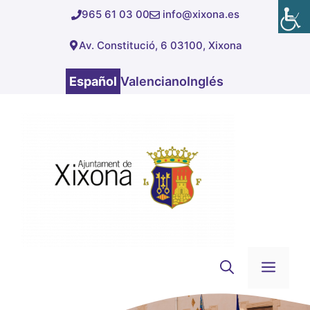
Saltar
965 61 03 00
info@xixona.es
al
Av. Constitució, 6 03100, Xixona
contenido
Español
Valenciano
Inglés
Men