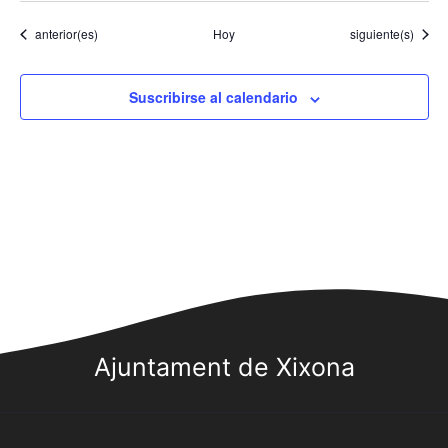
Eventos
Eventos
anterior(es)
Hoy
siguiente(s)
Suscribirse al calendario
Ajuntament de Xixona