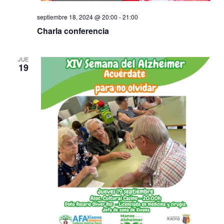
E
septiembre 18, 2024 @ 20:00
-
21:00
v
Charla conferencia
e
JUE
n
19
t
o
s