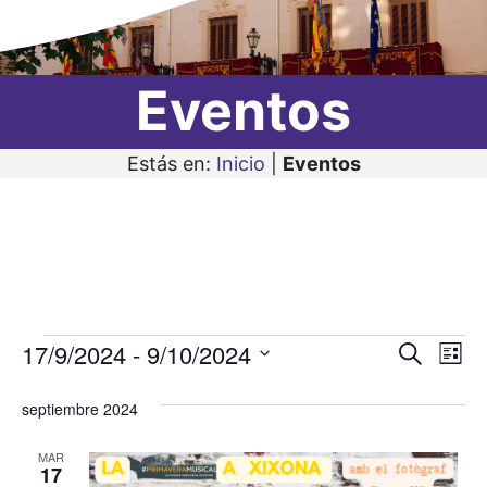
Eventos
Estás en:
Inicio
|
Eventos
Eventos
17/9/2024
 - 
9/10/2024
N
N
B
L
u
a
S
i
a
s
s
septiembre 2024
v
e
c
v
t
a
l
e
a
MAR
r
e
17
e
g