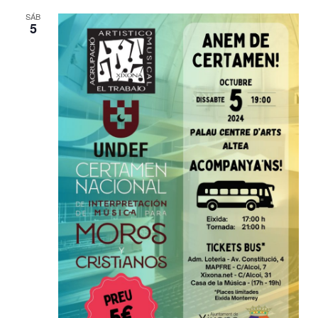
SÁB
5