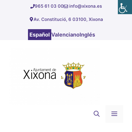
Saltar
965 61 03 00
info@xixona.es
al
Av. Constitució, 6 03100, Xixona
contenido
Español
Valenciano
Inglés
Men