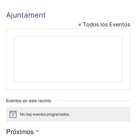
Ajuntament
« Todos los Eventos
Eventos en este recinto
No hay eventos programados.
A
v
i
Próximos
s
o