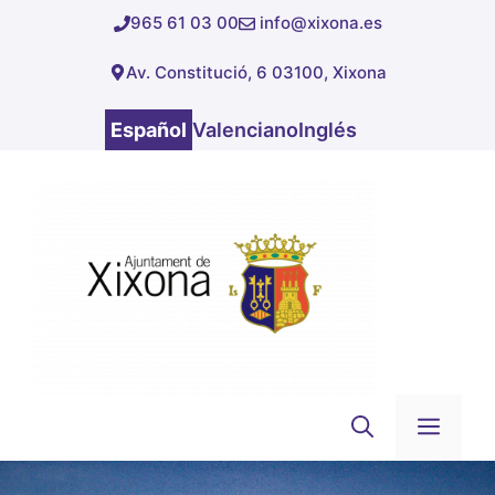
Saltar
965 61 03 00
info@xixona.es
al
Av. Constitució, 6 03100, Xixona
contenido
Español
Valenciano
Inglés
Men