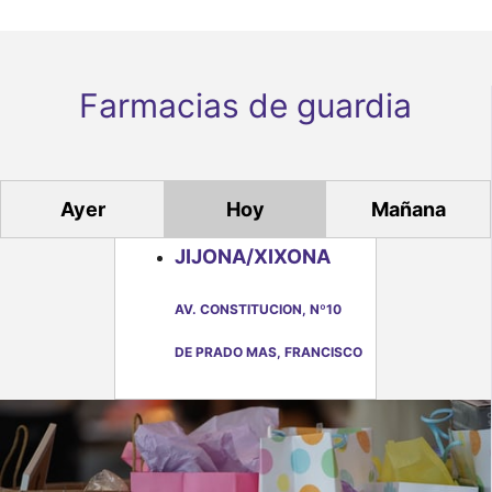
E
v
e
Farmacias de guardia
n
t
o
Ayer
Hoy
Mañana
s
JIJONA/XIXONA
AV. CONSTITUCION, Nº10
DE PRADO MAS, FRANCISCO