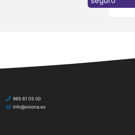
seguro
965 61 03 00
info@xixona.es