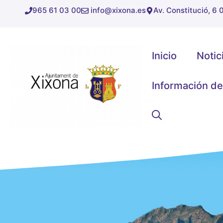
Saltar
965 61 03 00
info@xixona.es
Av. Constitució, 6
al
contenido
Inicio
Notic
Información de