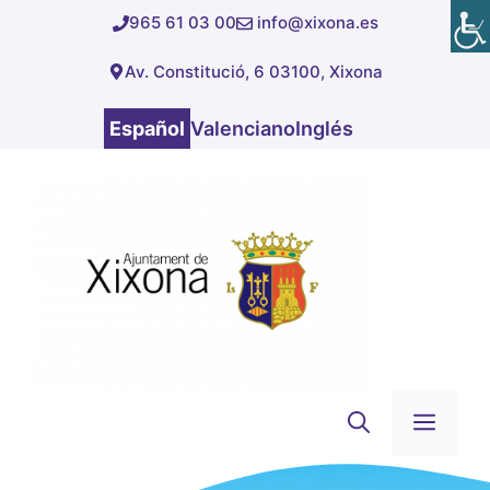
Saltar
965 61 03 00
info@xixona.es
al
Av. Constitució, 6 03100, Xixona
contenido
Español
Valenciano
Inglés
Men