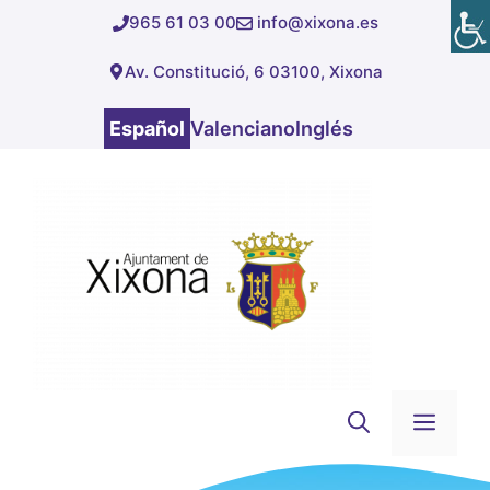
Saltar
965 61 03 00
info@xixona.es
al
Av. Constitució, 6 03100, Xixona
contenido
Español
Valenciano
Inglés
Men