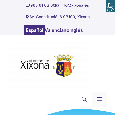
Saltar
965 61 03 00
info@xixona.es
al
Av. Constitució, 6 03100, Xixona
contenido
Español
Valenciano
Inglés
Men