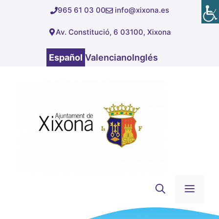
Saltar
965 61 03 00
info@xixona.es
al
Av. Constitució, 6 03100, Xixona
contenido
Español
Valenciano
Inglés
Men