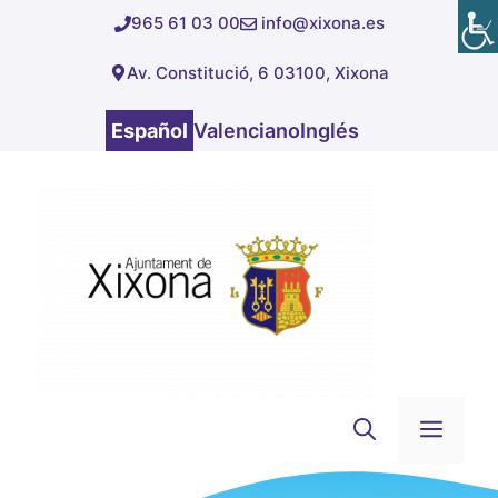
Saltar
965 61 03 00
info@xixona.es
al
Av. Constitució, 6 03100, Xixona
contenido
Español
Valenciano
Inglés
Men